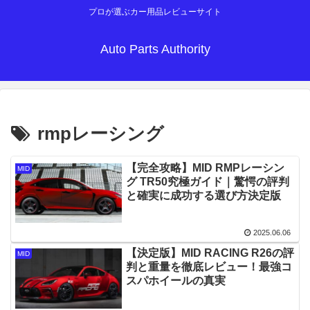
プロが選ぶカー用品レビューサイト
Auto Parts Authority
rmpレーシング
【完全攻略】MID RMPレーシン
MID
グ TR50究極ガイド｜驚愕の評判
と確実に成功する選び方決定版
2025.06.06
【決定版】MID RACING R26の評
MID
判と重量を徹底レビュー！最強コ
スパホイールの真実