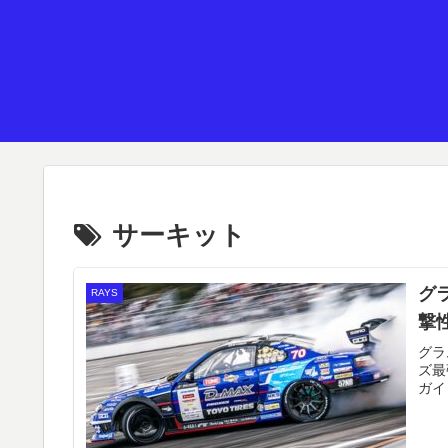
サーキット
グ
RAYS
撃
グラ
ズ最
ガイ