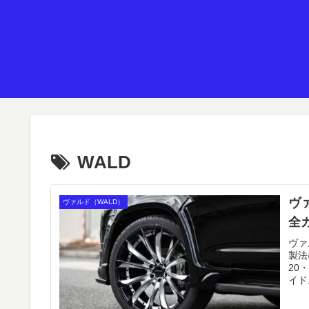
WALD
ヴ
ヴァルド（WALD）
全
ヴァ
製法
20
イド