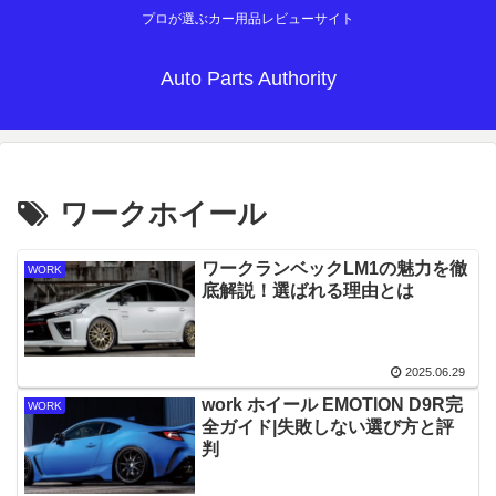
プロが選ぶカー用品レビューサイト
Auto Parts Authority
ワークホイール
ワークランベックLM1の魅力を徹
WORK
底解説！選ばれる理由とは
2025.06.29
work ホイール EMOTION D9R完
WORK
全ガイド|失敗しない選び方と評
判