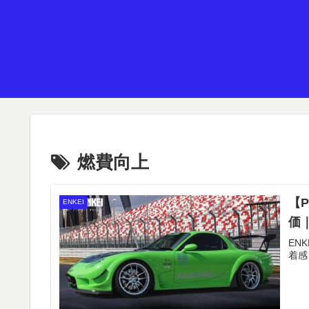
燃費向上
【
ENKEI
価
EN
着感